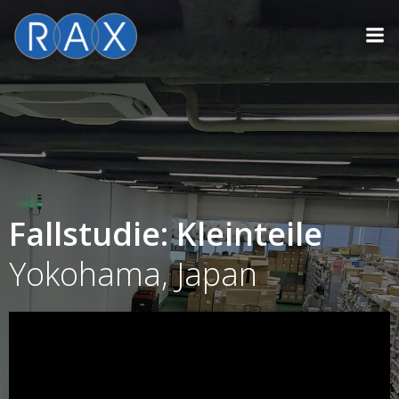
Skip
to
content
Fallstudie: Kleinteile
Yokohama, Japan