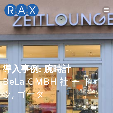
Skip
to
content
導入事例: 腕時計
BeLa GMBH 社 ー ドイ
ツ, ゴータ