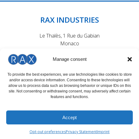
RAX INDUSTRIES
Le Thalès, 1 Rue du Gabian
Monaco
MC 98000
Manage consent
To provide the best experiences, we use technologies like cookies to store
and/or access device information. Consenting to these technologies will
Suivez l'actualité de RAX Solutions sur nos réseaux Sociaux
allow us to process data such as browsing behavior or unique IDs on this
site. Not consenting or withdrawing consent, may adversely affect certain
features and functions.
HORAIRES D'OUVERTURE
Accept
LUN - JEU : 09:00 - 17:00 (GMT+1)
Opt-out preferences
Privacy Statement
Imprint
VEN 09:00 - 16:00 (GMT+1)