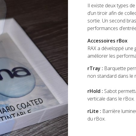
Il existe deux types de
d’un tiroir afin de col
sortie. Un second bras
performances d’entrée 
Accessoires rBox
RAX a développé une g
améliorer les perform
rTray :
Barquette perm
non standard dans le 
rHold :
Sabot permetta
verticale dans le rBox.
rLite :
Barrière lumineu
du rBox.