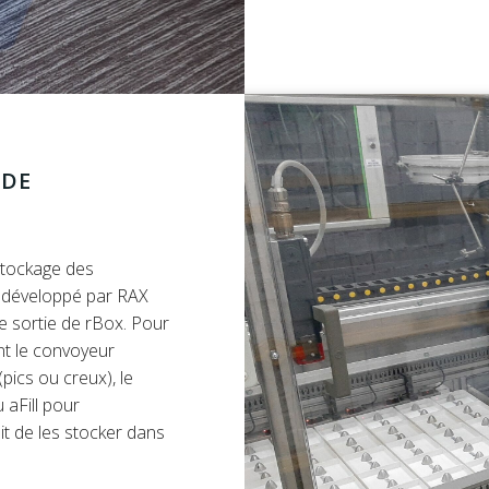
 DE
stockage des
té développé par RAX
e sortie de rBox. Pour
ant le convoyeur
(pics ou creux), le
 aFill pour
it de les stocker dans