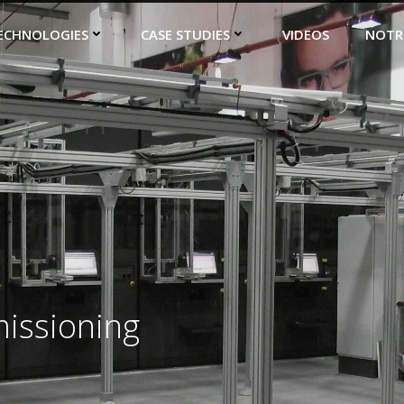
ECHNOLOGIES
CASE STUDIES
VIDEOS
NOTR
issioning