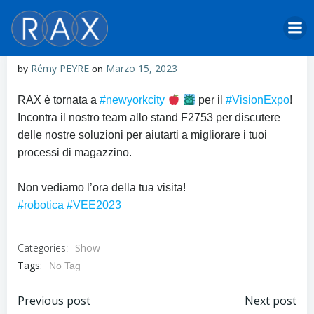
Skip
to
content
Rémy PEYRE
Marzo 15, 2023
by
on
RAX è tornata a
#newyorkcity
per il
#VisionExpo
!
Incontra il nostro team allo stand F2753 per discutere
delle nostre soluzioni per aiutarti a migliorare i tuoi
processi di magazzino.
Non vediamo l’ora della tua visita!
#robotica
#VEE2023
Categories:
Show
Tags:
No Tag
Post
Post
Previous post
Next post