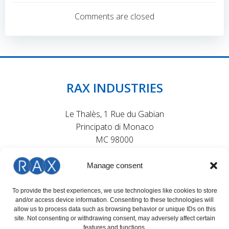
navigation
navigation
Comments are closed
RAX INDUSTRIES
Le Thalès, 1 Rue du Gabian
Principato di Monaco
MC 98000
Manage consent
To provide the best experiences, we use technologies like cookies to store
Segui le novità di RAX Solutions
and/or access device information. Consenting to these technologies will
allow us to process data such as browsing behavior or unique IDs on this
sui nostri social
site. Not consenting or withdrawing consent, may adversely affect certain
features and functions.